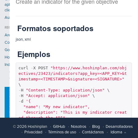
Create an indicator for the given objective
aplicación
cliente
Autenticación
Formatos soportados
RECURSOS
Areas
json, xml
Companies
Goals
Ejemplos
Hoshins
Indicators
curl 
-
X POST 
"https://www.hoshinplan.com/obj
Get
ectives/23423/indicators?app_key=<APP_KEY>&t
an
imestamp=<TIMESTAMP>&signature=<SIGNATURE>"
indicator
-
H 
"Content-Type: application/json"
Create
-
H 
"Accept: application/json"
an
-
d 
'{

indicator
  "name": "My new indicator",

for
  "description": "This is my indicator creat
the
ed through the API",

given
  "responsible_id": 213312,

objective
© 2026 Hoshinplan
GitHub
Nosotros
Blog
Desarrolladores
  "goal": "100",

Delete
Privacidad
Términos de uso
Contáctanos
Idioma
  "worst_value": "0",

an