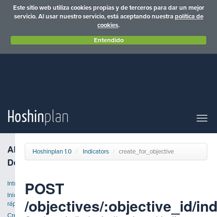
Este sitio web utiliza cookies propias y de terceros para dar un mejor
servicio. Al usar nuestro servicio, está aceptando nuestra
política de
cookies
.
Entendido
Hoshin
plan
API
Hoshinplan 1.0
Indicators
create_for_objective
Docs
POST
Introducción
Inicio
/objectives/:objective_id/in
rápido
Crear